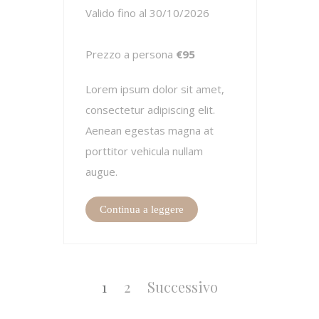
Valido fino al 30/10/2026
Prezzo a persona
€95
Lorem ipsum dolor sit amet,
consectetur adipiscing elit.
Aenean egestas magna at
porttitor vehicula nullam
augue.
Continua a leggere
Paginazione
degli
Pagina
Pagina
1
2
Successivo
articoli