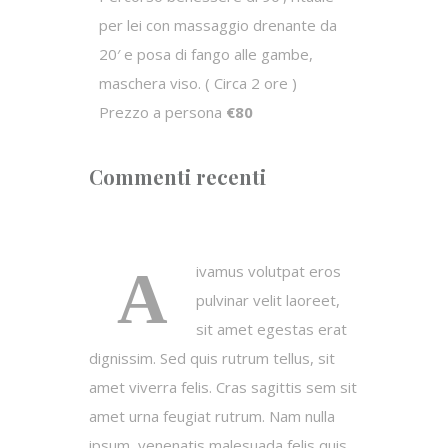
per lei con massaggio drenante da
20′ e posa di fango alle gambe,
maschera viso. ( Circa 2 ore )
Prezzo a persona
€80
Commenti recenti
A
ivamus volutpat eros
pulvinar velit laoreet,
sit amet egestas erat
dignissim. Sed quis rutrum tellus, sit
amet viverra felis. Cras sagittis sem sit
amet urna feugiat rutrum. Nam nulla
ipsum, venenatis malesuada felis quis,